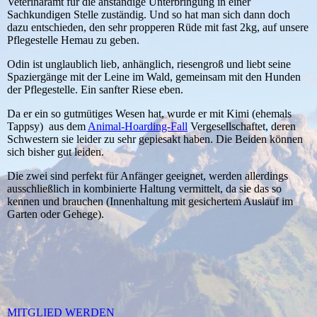
Veterinäramt für die anständige Unterbringung in einer
Sachkundigen Stelle zuständig. Und so hat man sich dann doch
dazu entschieden, den sehr propperen Rüde mit fast 2kg, auf unsere
Pflegestelle Hemau zu geben.
Odin ist unglaublich lieb, anhänglich, riesengroß und liebt seine
Spaziergänge mit der Leine im Wald, gemeinsam mit den Hunden
der Pflegestelle. Ein sanfter Riese eben.
Da er ein so gutmütiges Wesen hat, wurde er mit Kimi (ehemals
Tappsy) aus dem
Animal-Hoarding-Fall
Vergesellschaftet, deren
Schwestern sie leider zu sehr gepiesakt haben. Die Beiden können
sich bisher gut leiden.
Die zwei sind perfekt für Anfänger geeignet, werden allerdings
ausschließlich in kombinierte Haltung vermittelt, da sie das so
kennen und brauchen (Innenhaltung mit gesichertem Auslauf im
Garten oder Gehege).
MITGLIED WERDEN