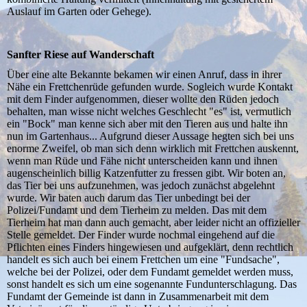
Auslauf im Garten oder Gehege).
Sanfter Riese auf Wanderschaft
Über eine alte Bekannte bekamen wir einen Anruf, dass in ihrer
Nähe ein Frettchenrüde gefunden wurde. Sogleich wurde Kontakt
mit dem Finder aufgenommen, dieser wollte den Rüden jedoch
behalten, man wisse nicht welches Geschlecht "es" ist, vermutlich
ein "Bock" man kenne sich aber mit den Tieren aus und halte ihn
nun im Gartenhaus... Aufgrund dieser Aussage hegten sich bei uns
enorme Zweifel, ob man sich denn wirklich mit Frettchen auskennt,
wenn man Rüde und Fähe nicht unterscheiden kann und ihnen
augenscheinlich billig Katzenfutter zu fressen gibt. Wir boten an,
das Tier bei uns aufzunehmen, was jedoch zunächst abgelehnt
wurde. Wir baten auch darum das Tier unbedingt bei der
Polizei/Fundamt und dem Tierheim zu melden. Das mit dem
Tierheim hat man dann auch gemacht, aber leider nicht an offizieller
Stelle gemeldet. Der Finder wurde nochmal eingehend auf die
Pflichten eines Finders hingewiesen und aufgeklärt, denn rechtlich
handelt es sich auch bei einem Frettchen um eine "Fundsache",
welche bei der Polizei, oder dem Fundamt gemeldet werden muss,
sonst handelt es sich um eine sogenannte Fundunterschlagung. Das
Fundamt der Gemeinde ist dann in Zusammenarbeit mit dem