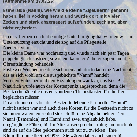
(Aufnahme am 28.03.25)
Esmeralda (Nanni), wie wie die kleine "Zigeunerin" genannt
haben, lief in Pocking herum und wurde dort mit vielen
Zecken und stark abgemagert aufgefunden, gechippt, aber
nicht registriert.
Da das Tierheim nicht die nötige Unterbringung hat wurden wir um
Unterstützung ersucht und sie zog auf die Pflegestelle
Niederbayern.
Die kleine Dame war hochranzig und wurde nach ein paar Tagen
päppeln gleich kastriert, sowie ein kaputter Zahn gezogen und die
Ohrentzündung behandelt.
Fast zwei Wochen meldete sich niemand, doch dann die Nachricht,
das es sich wohl um die ausgebüchste "Nanni" handelt.
Von den Fotos her und den Erzählungen war klar, das ist sie!
Natürlich wurde auch der Kostenpunkt angesprochen, denn die
Besitzerin hätte die uns entstandenen Tierarztkosten für ihr Tier
begleichen müssen.
Da auch noch das bei der Besitzerin lebende Partnertier "Hanni"
nicht kastriert war und auch diese Kosten für die Besitzerin nicht zu
stemmen waren, entschied sie sich für eine Abgabe beider Tiere.
Nanni (Esmeralda) und Hanni sind zwei unglaublich liebe,
umgängliche Fähen, für ihr Alter ausgesprochen ruhig und noch nie
sind sie auf die Idee gekommen auch nur zu zwicken. Ihre
Klotrefferquote liegt bei 99%. Sie wären daher auch super für