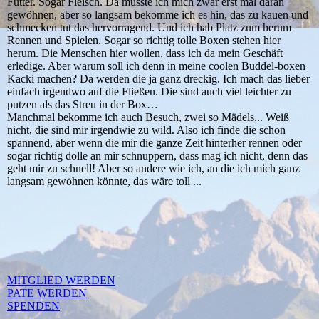
Futter. Sogar Fleisch. Da musste ich mich zwar erst mal daran
gewöhnen, aber so langsam bekomme ich es hin, das zu kauen und
schmecken tut das hervorragend. Und ich hab Platz zum herum
Rennen und Spielen. Sogar so richtig tolle Boxen stehen hier
herum. Die Menschen hier wollen, dass ich da mein Geschäft
erledige. Aber warum soll ich denn in meine coolen Buddel-boxen
Kacki machen? Da werden die ja ganz dreckig. Ich mach das lieber
einfach irgendwo auf die Fließen. Die sind auch viel leichter zu
putzen als das Streu in der Box…
Manchmal bekomme ich auch Besuch, zwei so Mädels... Weiß
nicht, die sind mir irgendwie zu wild. Also ich finde die schon
spannend, aber wenn die mir die ganze Zeit hinterher rennen oder
sogar richtig dolle an mir schnuppern, dass mag ich nicht, denn das
geht mir zu schnell! Aber so andere wie ich, an die ich mich ganz
langsam gewöhnen könnte, das wäre toll ...
MITGLIED WERDEN
PATE WERDEN
SPENDEN