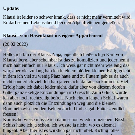
Update:
Klausi ist leider so schwer krank, dass er nicht mehr vermittelt wird.
Er darf seinen Lebensabend bei den Alpenfrettchen genießen.
Klausi - vom Hasenknast ins eigene Appartement
(20.02.2022)
Hallo, ich bin der Klausi. Naja, eigentlich heiße ich ja Karl von
Klausenberg, aber scheinbar ist das zu kompliziert und jeder nennt
mich halt einfach nur Klausi. Ich weiß gar nicht mehr wie lang das
war, aber viel zu lang hab ich in einem blöden kleinen Käfig gelebt,
in dem ich viel zu wenig Platz hatte und zu Futtern gab es da auch
nicht sonderlich viel. Ich hab ja versucht da raus zu kommen. Viel
Erfolg hatte ich dabei leider nicht, dafür aber von diesem doofen
Gitter ganz ekelige Entzündungen im Gesicht. Zum Glück wurde
ich aber noch rechtzeitig befreit. Nach einem langen Schlaf waren
dann auch plötzlich die Entzündungen weg und die kleinen
Bommel zwischen den Beinen auch. Und es gab Futter - endlich
fressen!
Komischerweise musste ich dann schon wieder umziehen. Bissl
Schiss hatte ich ja schon, ich wusste ja nicht, wo es diesmal
hingeht. Aber hier ist es wirklich gar nicht übel. Richtig tolles