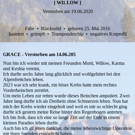
[ WILLOW ]
Verstorben am 19.06.2020
Fähe • Blacksolid • geboren 25. Mai 2016
kastriert • geimpft • Transponderchip • negatives Kotprofil
GRACE - Verstorben am 14.06.205
Nun bin ich wieder mit meinen Freunden Morti, Willow, Karma
und Keshia vereint,
Ich durfte sechs Jahre lang glücklich und wohlgehütet bei den
Alpenfrettchen leben.
2023 war ich sehr krank, ein böser Krebs hatte mein rechtes
Vorderbeinchen zerstört.
Um mein Leben zur retten wurde dieses Beinchen amputiert. Zwei
Jahre lang durfte ich als Dreibein ohne Schmerzen leben. Nun hat
mich der Krebs wieder eingeholt und weil es mir so schlecht ging
durfte ich gestern meine Reise hinter den Regenbogen antreten.
Ich bin froh, dass ich eine so lange Zeit auf der Erde in einem
kleinen Paradies leben durfte.
Auch bin ich all jenen dankbar, die meine lebenswichtige Operation
mit ihren Spenden ermöglicht haben.