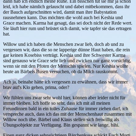
dann hab ich endlich meine Ruhe. Ein bisschen tut sie mir ja schon
leid, ich habe nämlich gelauscht und dabei mitbekommen, dass ihr
der Bauch aufgeschnitten wird, damit man ihre Babystation
rausnehmen kann. Das möchten die wohl auch bei Keshia und
Grace machen. Karma hat gesagt, das sei doch nicht der Rede wert.
Sie läuft hier rum und brüstet sich damit, wie tapfer sie das ertragen
hat.
Willow und ich haben die Menschen zwar lieb, doch ab und zu
vergessen wir, dass die so ne lapperige dünne Haut haben, die rein
gar keinen Kosebiss verträgt. Keshia und ihre Schwester Karma
sind genauso wie Grace sehr lieb und zwicken nur ganz vorsichtig,
wenn sie mit den Pfoten der Menschis spielen. Nur Keshia wollte
heute an Bärbels Busen versuchen, ob da Milch rauskommt.
Ach ja, beinahe hätte ich vergessen zu erwähnen, dass wir immer
brav auf's Klo gehen, prima, oder?
Wir fühlen uns zwar sehr wohl hier, können aber leider nicht für
immer bleiben. Ich hoffe so sehr, dass ich mit all meinen
Freundinnen bald in ein tolles Zuhause für immer ziehen darf, ich
verspreche auch, dass ich das mit der Menschenhaut zusammen mit
Willow noch übe. Bärbel und Klaus stellen sich freiwillig als
Übungsobjekte zur Verfügung. Bin gespannt wie lange, hihi.
Einen ganz dicken sehnsüchtigen Bärchenkuss schickt Euch Morti.