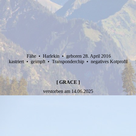
Fähe • Harlekin • geboren 28. April 2016
kastriert • geimpft • Transponderchip • negatives Kotprofil
[ GRACE ]
verstorben am 14.06.2025