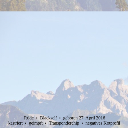
Rüde • Blackself • geboren 27. April 2016
kastriert • geimpft • Transponderchip • negatives Kotprofil