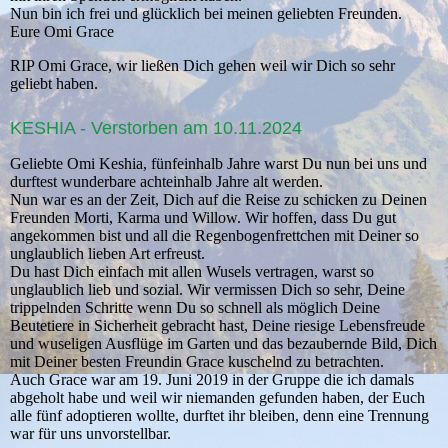
Nun bin ich frei und glücklich bei meinen geliebten Freunden.
Eure Omi Grace
RIP Omi Grace, wir ließen Dich gehen weil wir Dich so sehr
geliebt haben.
KESHIA - Verstorben am 10.11.2024
Geliebte Omi Keshia, fünfeinhalb Jahre warst Du nun bei uns und
durftest wunderbare achteinhalb Jahre alt werden.
Nun war es an der Zeit, Dich auf die Reise zu schicken zu Deinen
Freunden Morti, Karma und Willow. Wir hoffen, dass Du gut
angekommen bist und all die Regenbogenfrettchen mit Deiner so
unglaublich lieben Art erfreust.
Du hast Dich einfach mit allen Wusels vertragen, warst so
unglaublich lieb und sozial. Wir vermissen Dich so sehr, Deine
trippelnden Schritte wenn Du so schnell als möglich Deine
Beutetiere in Sicherheit gebracht hast, Deine riesige Lebensfreude
und wuseligen Ausflüge im Garten und das bezaubernde Bild, Dich
mit Deiner besten Freundin Grace kuschelnd zu betrachten.
Auch Grace war am 19. Juni 2019 in der Gruppe die ich damals
abgeholt habe und weil wir niemanden gefunden haben, der Euch
alle fünf adoptieren wollte, durftet ihr bleiben, denn eine Trennung
war für uns unvorstellbar.