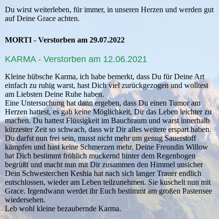
Du wirst weiterleben, für immer, in unseren Herzen und werden gut
auf Deine Grace achten.
MORTI - Verstorben am 29.07.2022
KARMA - Verstorben am 12.06.2021
Kleine hübsche Karma, ich habe bemerkt, dass Du für Deine Art
einfach zu ruhig warst, hast Dich viel zurückgezogen und wolltest
am Liebsten Deine Ruhe haben.
Eine Untersuchung hat dann ergeben, dass Du einen Tumor am
Herzen hattest, es gab keine Möglichkeit, Dir das Leben leichter zu
machen. Du hattest Flüssigkeit im Bauchraum und warst innerhalb
kürzester Zeit so schwach, dass wir Dir alles weitere erspart haben.
Du darfst nun frei sein, musst nicht mehr um genug Sauerstoff
kämpfen und hast keine Schmerzen mehr. Deine Freundin Willow
hat Dich bestimmt fröhlich muckernd hinter dem Regenbogen
begrüßt und macht nun mit Dir zusammen den Himmel unsicher
Dein Schwesterchen Keshia hat nach sich langer Trauer endlich
entschlossen, wieder am Leben teilzunehmen. Sie kuschelt nun mit
Grace. Irgendwann werdet ihr Euch bestimmt am großen Pastensee
wiedersehen.
Leb wohl kleine bezaubernde Karma.