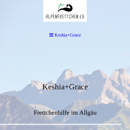
Keshia+Grace
Keshia+Grace
Frettchenhilfe im Allgäu