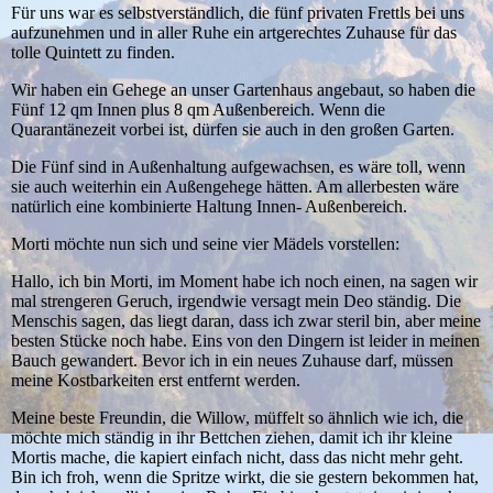
Für uns war es selbstverständlich, die fünf privaten Frettls bei uns
aufzunehmen und in aller Ruhe ein artgerechtes Zuhause für das
tolle Quintett zu finden.
Wir haben ein Gehege an unser Gartenhaus angebaut, so haben die
Fünf 12 qm Innen plus 8 qm Außenbereich. Wenn die
Quarantänezeit vorbei ist, dürfen sie auch in den großen Garten.
Die Fünf sind in Außenhaltung aufgewachsen, es wäre toll, wenn
sie auch weiterhin ein Außengehege hätten. Am allerbesten wäre
natürlich eine kombinierte Haltung Innen- Außenbereich.
Morti möchte nun sich und seine vier Mädels vorstellen:
Hallo, ich bin Morti, im Moment habe ich noch einen, na sagen wir
mal strengeren Geruch, irgendwie versagt mein Deo ständig. Die
Menschis sagen, das liegt daran, dass ich zwar steril bin, aber meine
besten Stücke noch habe. Eins von den Dingern ist leider in meinen
Bauch gewandert. Bevor ich in ein neues Zuhause darf, müssen
meine Kostbarkeiten erst entfernt werden.
Meine beste Freundin, die Willow, müffelt so ähnlich wie ich, die
möchte mich ständig in ihr Bettchen ziehen, damit ich ihr kleine
Mortis mache, die kapiert einfach nicht, dass das nicht mehr geht.
Bin ich froh, wenn die Spritze wirkt, die sie gestern bekommen hat,