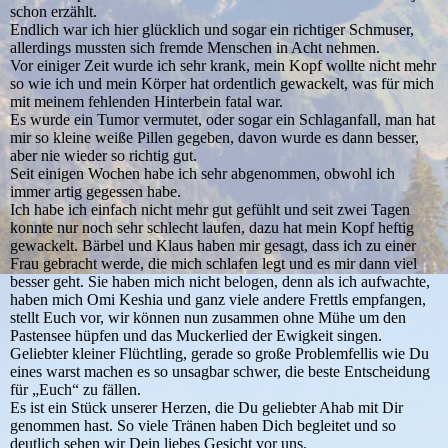
schon erzählt.
Endlich war ich hier glücklich und sogar ein richtiger Schmuser,
allerdings mussten sich fremde Menschen in Acht nehmen.
Vor einiger Zeit wurde ich sehr krank, mein Kopf wollte nicht mehr
so wie ich und mein Körper hat ordentlich gewackelt, was für mich
mit meinem fehlenden Hinterbein fatal war.
Es wurde ein Tumor vermutet, oder sogar ein Schlaganfall, man hat
mir so kleine weiße Pillen gegeben, davon wurde es dann besser,
aber nie wieder so richtig gut.
Seit einigen Wochen habe ich sehr abgenommen, obwohl ich
immer artig gegessen habe.
Ich habe ich einfach nicht mehr gut gefühlt und seit zwei Tagen
konnte nur noch sehr schlecht laufen, dazu hat mein Kopf heftig
gewackelt. Bärbel und Klaus haben mir gesagt, dass ich zu einer
Frau gebracht werde, die mich schlafen legt und es mir dann viel
besser geht. Sie haben mich nicht belogen, denn als ich aufwachte,
haben mich Omi Keshia und ganz viele andere Frettls empfangen,
stellt Euch vor, wir können nun zusammen ohne Mühe um den
Pastensee hüpfen und das Muckerlied der Ewigkeit singen.
Geliebter kleiner Flüchtling, gerade so große Problemfellis wie Du
eines warst machen es so unsagbar schwer, die beste Entscheidung
für „Euch“ zu fällen.
Es ist ein Stück unserer Herzen, die Du geliebter Ahab mit Dir
genommen hast. So viele Tränen haben Dich begleitet und so
deutlich sehen wir Dein liebes Gesicht vor uns.