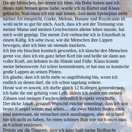
Da die Menschen, bei denen ich lebte, ein Baby haben und ich
dieses zum fressen gerne habe, wurde ich zu Bärbel und Klaus
gebracht. Nun muss ich erst mal lernen, dass mein Speiseplan nicht
meiner Art entspricht, Gurke, Melone, Banane und Royalcanin ist
wohl nicht so gut für mich. Auch, dass ich seit der Trennung von
meiner Mama und meinen Geschwistern alleine leben musste, hat
mich wohl geprägt. Die meiste Zeit verbrachte ich in Einzelhaft in
einem Käfig. Ich sehe zwar, wie die Menschen ihre Lippen
bewegen, aber ich höre sie niemals muckern.
Ich bin ein bisschen komisch geworden, ich täusche den Menschen
gerne vor, dass ich ein ganz lieber Kerl bin und beiße sie dann aus
voller Kraft, am liebsten in die Hände und Füße. Klaus konnte
meine liebenswerte Art schon kennenlernen, er hat nun so komische
große Lappen an seinen Pfoten.
Ich glaube, dass ich nicht mehr so angriffslustig bin, wenn ich
endlich zu denen darf, die ich schon tagelang wittere.
Heute war es soweit, ich durfte gleich 12 Kollegen kennenlernen,
ich halte die mir gehörig vom Leib, indem ich denen mit meinen
Zähnen und meinem Fauchen ordentlich Respekt verschaffe.
Der dicke Jakob, genannt Wurschtl möchte unbedingt, dass ich sein
bester Kumpel werde, mal sehen..... die zwei Mädels finden mich
total interessant, sie versuchen mich anzubaggern, aber so schnell
bin ich nicht zu haben. So einen schönen Bub wie mich muss man
sich schon verdienen.
Drückt mir die Daumen, dass ich ganz bald meine Beißsucht